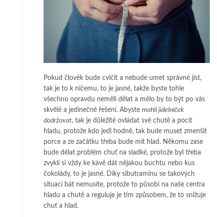
Pokud člověk bude cvičit a nebude umet správné jíst,
tak je to k ničemu, to je jasné, takže byste tohle
všechno opravdu neměli dělat a mělo by to být po vás
skvělé a jedinečné řešení. Abyste
mohli jídelníček
dodržovat
, tak je důležité ovládat své chutě a pocit
hladu, protože kdo jedl hodně, tak bude muset zmenšit
porce a ze začátku třeba bude mít hlad. Někomu zase
bude dělat problém chuť na sladké, protože byl třeba
zvyklí si vždy ke kávě dát nějakou buchtu nebo kus
čokolády, to je jasné. Díky sibutraminu se takových
situací bát nemusíte, protože to působí na naše centra
hladu a chutě a reguluje je tím způsobem, že to snižuje
chuť a hlad.