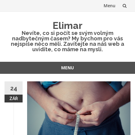
Menu
Přeskočit
Elimar
na
Nevíte, co si počít se svým volným
nadbytečným časem? My bychom pro vás
obsah
nejspíše něco měli. Zavítejte na náš web a
uvidíte, co máme na mysli.
MENU
Přeskočit
na
24
obsah
ZÁŘ