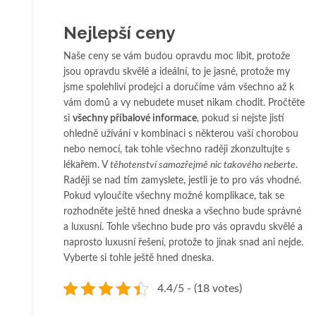
Nejlepší ceny
Naše ceny se vám budou opravdu moc líbit, protože
jsou opravdu skvělé a ideální, to je jasné, protože my
jsme spolehliví prodejci a doručíme vám všechno až k
vám domů a vy nebudete muset nikam chodit. Pročtěte
si
všechny příbalové informace
, pokud si nejste jistí
ohledně užívání v kombinaci s některou vaší chorobou
nebo nemocí, tak tohle všechno raději zkonzultujte s
lékařem. V
těhotenství samozřejmě nic takového neberte
.
Raději se nad tím zamyslete, jestli je to pro vás vhodné.
Pokud vyloučíte všechny možné komplikace, tak se
rozhodněte ještě hned dneska a všechno bude správné
a luxusní. Tohle všechno bude pro vás opravdu skvělé a
naprosto luxusní řešení, protože to jinak snad ani nejde.
Vyberte si tohle ještě hned dneska.
4.4/5 - (18 votes)