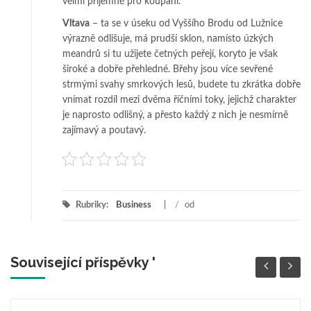
velmi příjemné pro koupání.
Vltava
– ta se v úseku od Vyššího Brodu od Lužnice
výrazně odlišuje, má prudší sklon, namísto úzkých
meandrů si tu užijete četných peřejí, koryto je však
široké a dobře přehledné. Břehy jsou více sevřené
strmými svahy smrkových lesů, budete tu zkrátka dobře
vnímat rozdíl mezi dvěma říčními toky, jejichž charakter
je naprosto odlišný, a přesto každý z nich je nesmírně
zajímavý a poutavý.
Rubriky:
Business
/
od
Související příspěvky '