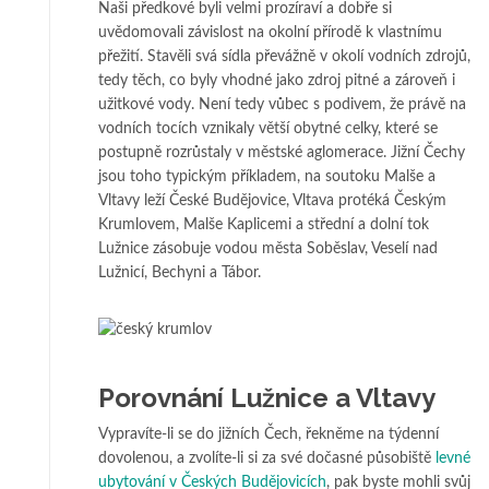
Naši předkové byli velmi prozíraví a dobře si
uvědomovali závislost na okolní přírodě k vlastnímu
přežití. Stavěli svá sídla převážně v okolí vodních zdrojů,
tedy těch, co byly vhodné jako zdroj pitné a zároveň i
užitkové vody. Není tedy vůbec s podivem, že právě na
vodních tocích vznikaly větší obytné celky, které se
postupně rozrůstaly v městské aglomerace. Jižní Čechy
jsou toho typickým příkladem, na soutoku Malše a
Vltavy leží České Budějovice, Vltava protéká Českým
Krumlovem, Malše Kaplicemi a střední a dolní tok
Lužnice zásobuje vodou města Soběslav, Veselí nad
Lužnicí, Bechyni a Tábor.
Porovnání Lužnice a Vltavy
Vypravíte-li se do jižních Čech, řekněme na týdenní
dovolenou, a zvolíte-li si za své dočasné působiště
levné
ubytování v Českých Budějovicích
, pak byste mohli svůj