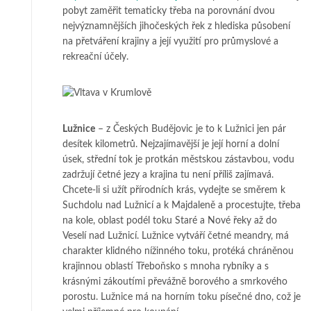
pobyt zaměřit tematicky třeba na porovnání dvou
nejvýznamnějších jihočeských řek z hlediska působení
na přetváření krajiny a její využití pro průmyslové a
rekreační účely.
Lužnice
– z Českých Budějovic je to k Lužnici jen pár
desítek kilometrů. Nejzajímavější je její horní a dolní
úsek, střední tok je protkán městskou zástavbou, vodu
zadržují četné jezy a krajina tu není příliš zajímavá.
Chcete-li si užít přírodních krás, vydejte se směrem k
Suchdolu nad Lužnicí a k Majdaleně a procestujte, třeba
na kole, oblast podél toku Staré a Nové řeky až do
Veselí nad Lužnicí. Lužnice vytváří četné meandry, má
charakter klidného nížinného toku, protéká chráněnou
krajinnou oblastí Třeboňsko s mnoha rybníky a s
krásnými zákoutími převážně borového a smrkového
porostu. Lužnice má na horním toku písečné dno, což je