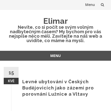
Menu
Přeskočit
Elimar
na
Nevíte, co si počít se svým volným
nadbytečným časem? My bychom pro vás
obsah
nejspíše něco měli. Zavítejte na náš web a
uvidíte, co máme na mysli.
MENU
Přeskočit
na
15
obsah
KVĚ
Levné ubytování v Českých
Budějovicích jako zázemí pro
porovnání Lužnice a Vltavy