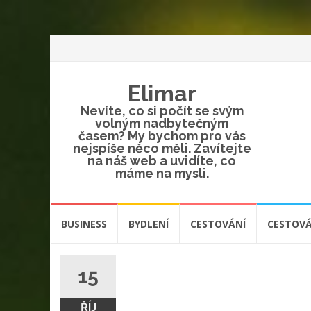
Elimar
Nevíte, co si počít se svým
volným nadbytečným
časem? My bychom pro vás
nejspíše něco měli. Zavítejte
na náš web a uvidíte, co
máme na mysli.
Přeskočit
BUSINESS
BYDLENÍ
CESTOVÁNÍ
CESTOVÁ
na
obsah
15
ŘÍJ