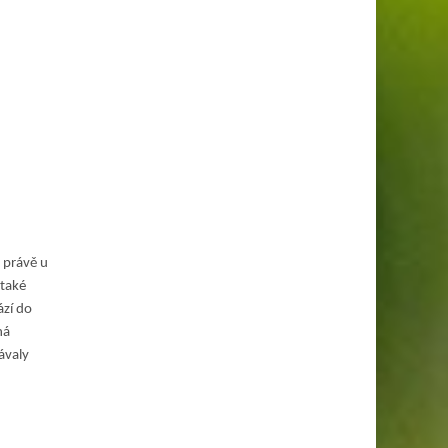
á právě u
 také
ází do
ná
ávaly