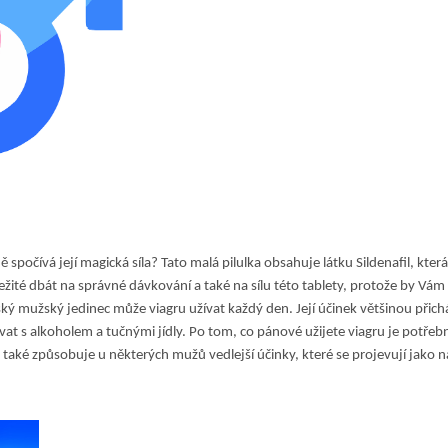
ě spočívá její magická síla? Tato malá pilulka obsahuje látku Sildenafil, kter
žité dbát na správné dávkování a také na sílu této tablety, protože by Vám
ký mužský jedinec může viagru užívat každý den. Její účinek většinou přich
at s alkoholem a tučnými jídly. Po tom, co pánové užijete viagru je potřeb
e také způsobuje u některých mužů vedlejší účinky, které se projevují jako n