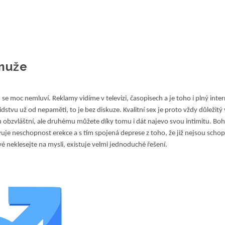
 muže
 se moc nemluví. Reklamy vidíme v televizi, časopisech a je toho i plný inter
 lidstvu už od nepaměti, to je bez diskuze. Kvalitní sex je proto vždy důležit
en obzvláštní, ale druhému můžete díky tomu i dát najevo svou intimitu. Boh
je neschopnost erekce a s tím spojená deprese z toho, že již nejsou schopn
vé neklesejte na mysli, existuje velmi jednoduché řešení.