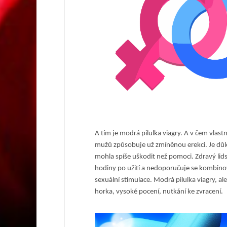
A tím je modrá pilulka viagry. A v čem vlastn
mužů způsobuje už zmíněnou erekci. Je důle
mohla spíše uškodit než pomoci. Zdravý lids
hodiny po užití a nedoporučuje se kombinov
sexuální stimulace.
Modrá pilulka viagry, al
horka, vysoké pocení, nutkání ke zvracení.