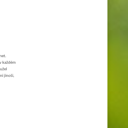
net.
ý v každém
užel
i jinoši,