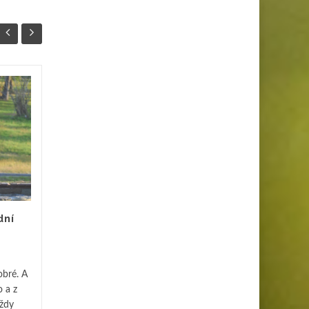
Propagujte na
18
09
reklamních taškách
SRP
vodáctví
SRP
Vlastníte půjčovnu
sportovních potřeb, například
vodáckého vybavení, a
převážíte lodě i bagáž
vlastními vozidly v...
dní
Busine
Business
Čtěte více
bré. A
o a z
Vždy