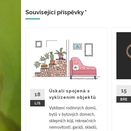
Související příspěvky '
pelná
ík
ceme mít
rně
mnoho z
Není tak
15
Úskalí spojená s
18
ěte více
vyklízením objektů
BŘE
LIS
Vyklízení rodinných domů,
bytů v bytových domech,
sklepních kójí, rekreačních
nemovitostí, garáží, skladů,