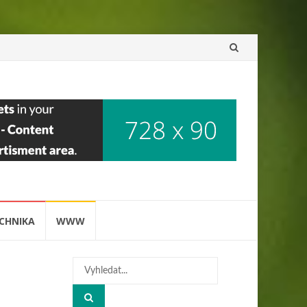
Přeskočit
na
obsah
CHNIKA
WWW
Hledat: