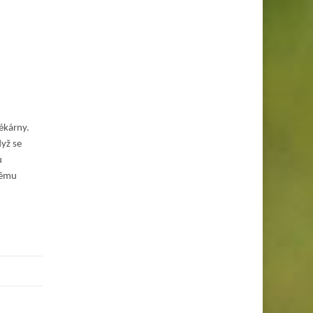
lékárny.
dyž se
u
kému