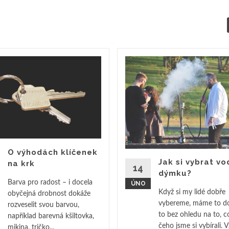
O výhodách klíčenek
Jak si vybrat vo
na krk
14
dýmku?
Barva pro radost – i docela
ÚNO
Když si my lidé dobře
obyčejná drobnost dokáže
vybereme, máme to do
rozveselit svou barvou,
to bez ohledu na to, c
například barevná kšiltovka,
čeho jsme si vybírali. 
mikina, tričko...