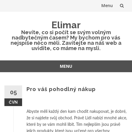
Menu
Přeskočit
Elimar
na
Nevíte, co si počít se svým volným
nadbytečným časem? My bychom pro vás
obsah
nejspíše něco měli. Zavítejte na náš web a
uvidíte, co máme na mysli.
MENU
Přeskočit
na
obsah
Pro váš pohodlný nákup
05
ČVN
Abyste měli každý den kam chodit nakupovat, je dobré,
že si najdete svůj obchod. Právě Lidl nabízí mnohé akce,
které by se vám mohli líbit. Tím nejlepším jsou právě
jejich produkty, které jsou určené pro všechny