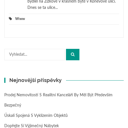
bydlel na Žižkově v krásném bytě v Koněvově ulici.
Dnes se ta ulice...
Www
Hledat:
Nejnovější příspěvky
Prodej Nemovitostí S Realitní Kanceláří By Měl Být Především
Bezpečný
Úskalí Spojená S Vyklízením Objektů
Dopřejte Si Výjimečný Nábytek