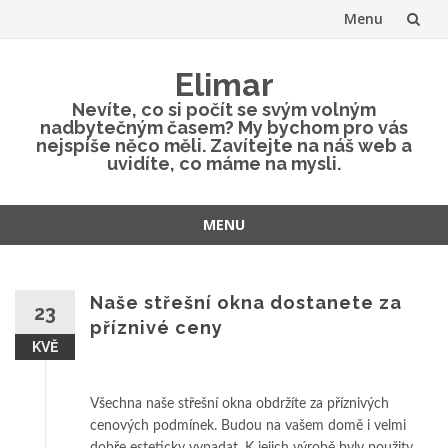
Menu
Přeskočit
Elimar
na
Nevíte, co si počít se svým volným
nadbytečným časem? My bychom pro vás
obsah
nejspíše něco měli. Zavítejte na náš web a
uvidíte, co máme na mysli.
MENU
Přeskočit
na
obsah
Naše střešní okna dostanete za
23
příznivé ceny
KVĚ
Všechna naše
střešní okna
obdržíte za příznivých
cenových podmínek. Budou na vašem domě i velmi