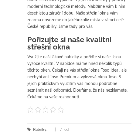
dobře esteticky vypadat. K jejich výrobě byly použity
moderní technologické metody. Nabízíme vám k nim
desetiletou záruční dobu. Naše střešní okna vám
zdarma dovezeme do jakéhokoliv místa v rámci celé
České republiky. Jsme tady pro vás.
Pořizujte si naše kvalitní
střešní okna
Využijte naší lákavé nabídky a pořiďte si naše. Jsou
vysoce kvalitní. V nabídce máme hned několik typů
těchto oken. Čekají na vás střešní okna Toso Ideal, ale
nechybí ani Toso Premium a výlezová okna Toso. S
jejich praktickým využitím vás mohou podrobně
seznámit naši odborníci. Doufáme, že nás nezklamete.
Čekáme na vaše rozhodnutí.
Rubriky:
/
od