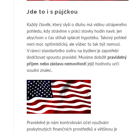
Jde to i s půjčkou
Každý člověk, který slyší o dluhu má vidinu utrápeného
pohledu, kdy strávíme v práci stovky hodin navíc jen
abychom v čas stíhali splácet hypotéku. Takový pohled
není moc optimistický, ale vůbec to tak být nemusí.
V rámci standartního úvěru na bydlení je zapotřebí
dodržovat spoustu pravidel. Musíme doložit
pravidelný
příjem
nebo zástavu nemovitosti
jejíž hodnotu určí
soudní znalec.
Pravidelně je nám kontrolován účel využívání
poskytnutých finančních prostředků a většinou je