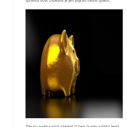
správný účel. Důležité je jen půjčku řádně splatit.
Zde by mohl nastat zádrhel. V čem je tato půjčka lepší