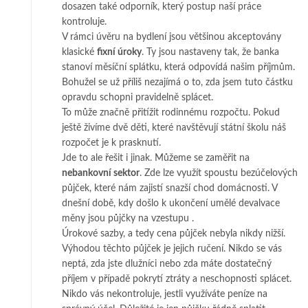
dosazen také odporník, který postup naší práce
kontroluje.
V rámci úvěru na bydlení jsou většinou akceptovány
klasické
fixní úroky
. Ty jsou nastaveny tak, že banka
stanoví měsíční splátku, která odpovídá našim příjmům.
Bohužel se už příliš nezajímá o to, zda jsem tuto částku
opravdu schopni pravidelně splácet.
To může značně přitížit rodinnému rozpočtu. Pokud
ještě živíme dvě děti, které navštěvují státní školu náš
rozpočet je k prasknutí.
Jde to ale řešit i jinak. Můžeme se zaměřit na
nebankovní sektor
. Zde lze využít spoustu bezúčelových
půjček, které nám zajistí snazší chod domácnosti. V
dnešní době, kdy došlo k ukončení umělé devalvace
měny jsou půjčky na vzestupu
.
Úrokové sazby, a tedy cena půjček nebyla nikdy nižší.
Výhodou těchto půjček je jejich ručení. Nikdo se vás
neptá, zda jste dlužníci nebo zda máte dostatečný
příjem v případě pokrytí ztráty a neschopnosti splácet.
Nikdo vás nekontroluje, jestli využíváte peníze na