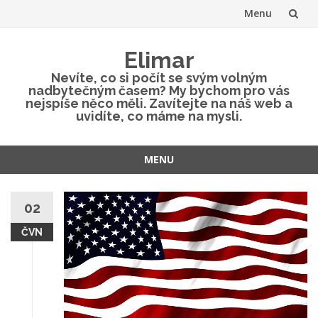
Menu
Přeskočit
Elimar
na
Nevíte, co si počít se svým volným
nadbytečným časem? My bychom pro vás
obsah
nejspíše něco měli. Zavítejte na náš web a
uvidíte, co máme na mysli.
MENU
Přeskočit
na
02
obsah
ČVN