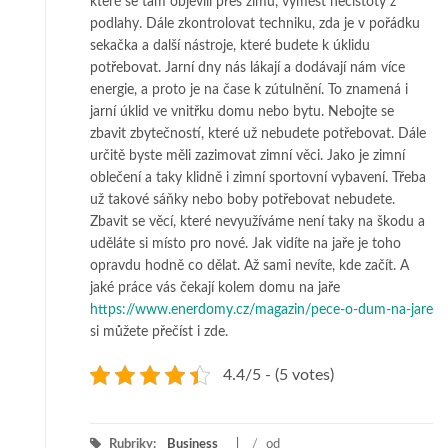
které se tam objevili přes zimu, vymést nečistoty z
podlahy. Dále zkontrolovat techniku, zda je v pořádku
sekačka a další nástroje, které budete k úklidu
potřebovat. Jarní dny nás lákají a dodávají nám více
energie, a proto je na čase k zútulnění. To znamená i
jarní úklid ve vnitřku domu nebo bytu. Nebojte se
zbavit zbytečností, které už nebudete potřebovat. Dále
určitě byste měli zazimovat zimní věci. Jako je zimní
oblečení a taky klidně i zimní sportovní vybavení. Třeba
už takové sáňky nebo boby potřebovat nebudete.
Zbavit se věcí, které nevyužíváme není taky na škodu a
uděláte si místo pro nové. Jak vidíte na jaře je toho
opravdu hodně co dělat. Až sami nevíte, kde začít. A
jaké práce vás čekají kolem domu na jaře
https://www.enerdomy.cz/magazin/pece-o-dum-na-jare
si můžete přečíst i zde.
4.4/5 - (5 votes)
Rubriky:
Business
/
od