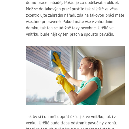
domu práce habaděj. Pořád je co dodělávat a uklízet.
Než se do takových prací pustíte tak si ještě za včas
zkontrolujte zahradní nářadí, zda na takovou práci máte
všechno připravené. Pokud máte vše v zahradním
domku, tak ten se údržbě taky nevyhne. Určitě ve
vnitřku, bude nějaký ten prach a spoustu pavučin.
Tak by si i on měl dopřát úklid jak ve vnitřku, tak i z
venku. Určitě bude třeba odstranit pavučiny z rohů.