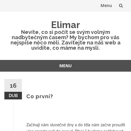
Menu
Přeskočit
Elimar
na
Nevíte, co si počít se svým volným
nadbytečným časem? My bychom pro vás
obsah
nejspíše něco měli. Zavítejte na náš web a
uvidíte, co máme na mysli.
MENU
Přeskočit
na
16
obsah
DUB
Co první?
Začínají nám slunečné dny a do těla nám začne proudit