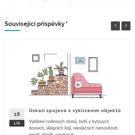
Související příspěvky '
Úskalí spojená s vyklízením objektů
18
Vyklízení rodinných domů, bytů v bytových
LIS
domech, sklepních kójí, rekreačních nemovitostí,
garáží, skladů, výrobních...